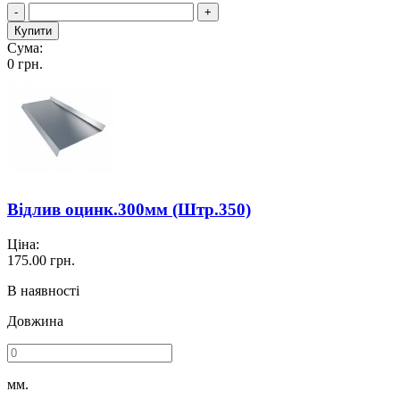
-
+
Купити
Сума:
0
грн.
Відлив оцинк.300мм (Штр.350)
Ціна:
175.00
грн.
В наявності
Довжина
мм.