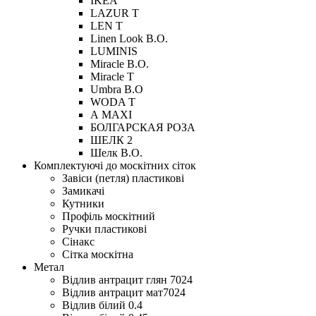
IKEA
LAZUR T
LEN T
Linen Look B.O.
LUMINIS
Miracle B.O.
Miracle Т
Umbra B.O
WODA T
А MAXI
БОЛГАРСКАЯ РОЗА
ШЕЛК 2
Шелк В.О.
Комплектуючі до москітних сіток
Завіси (петля) пластикові
Замикачі
Кутники
Профіль москітний
Ручки пластикові
Сінакс
Сітка москітна
Метал
Відлив антрацит глян 7024
Відлив антрацит мат7024
Відлив білий 0.4