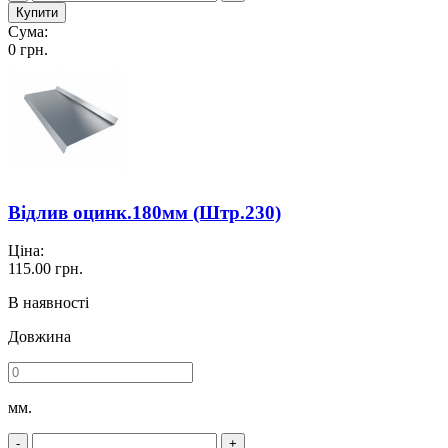
Купити
Сума:
0
грн.
Відлив оцинк.180мм (Штр.230)
Ціна:
115.00
грн.
В наявності
Довжина
мм.
-
+