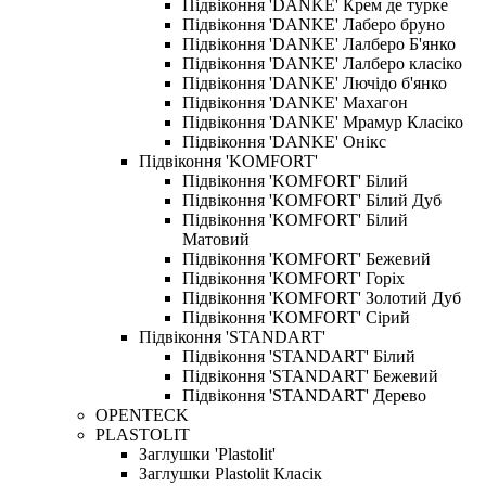
Підвіконня 'DANKE' Крем де турке
Підвіконня 'DANKE' Лаберо бруно
Підвіконня 'DANKE' Лалберо Б'янко
Підвіконня 'DANKE' Лалберо класіко
Підвіконня 'DANKE' Лючідо б'янко
Підвіконня 'DANKE' Махагон
Підвіконня 'DANKE' Мрамур Класіко
Підвіконня 'DANKE' Онікс
Підвіконня 'KOMFORT'
Підвіконня 'KOMFORT' Білий
Підвіконня 'KOMFORT' Білий Дуб
Підвіконня 'KOMFORT' Білий
Матовий
Підвіконня 'KOMFORT' Бежевий
Підвіконня 'KOMFORT' Горіх
Підвіконня 'KOMFORT' Золотий Дуб
Підвіконня 'KOMFORT' Сірий
Підвіконня 'STANDART'
Підвіконня 'STANDART' Білий
Підвіконня 'STANDART' Бежевий
Підвіконня 'STANDART' Дерево
OPENTECK
PLASTOLIT
Заглушки 'Plastolit'
Заглушки Plastolit Класік