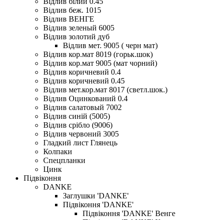
Відлив білий 0.45
Відлив беж. 1015
Відлив ВЕНГЕ
Відлив зеленый 6005
Відлив золотий дуб
Відлив мет. 9005 ( черн мат)
Відлив кор.мат 8019 (горьк.шок)
Відлив кор.мат 9005 (мат чорний)
Відлив коричневий 0.4
Відлив коричневий 0.45
Відлив мет.кор.мат 8017 (светл.шок.)
Відлив Оцинкований 0.4
Відлив салатовый 7002
Відлив синій (5005)
Відлив срібло (9006)
Відлив червоний 3005
Гладкий лист Глянець
Колпаки
Спецпланки
Цинк
Підвіконня
DANKE
Заглушки 'DANKE'
Підвіконня 'DANKE'
Підвіконня 'DANKE' Венге