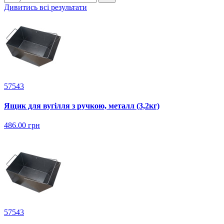
Дивитись всі результати
57543
Ящик для вугілля з ручкою, металл (3,2кг)
486.00 грн
57543