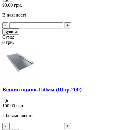
90.00
грн.
В наявності
-
+
Купити
Сума:
0
грн.
Відлив оцинк.150мм (Штр.200)
Ціна:
100.00
грн.
Під замовлення
-
+