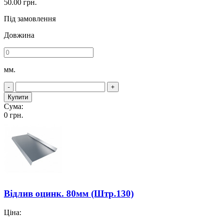
50.00
грн.
Під замовлення
Довжина
мм.
-
+
Купити
Сума:
0
грн.
Відлив оцинк. 80мм (Штр.130)
Ціна: