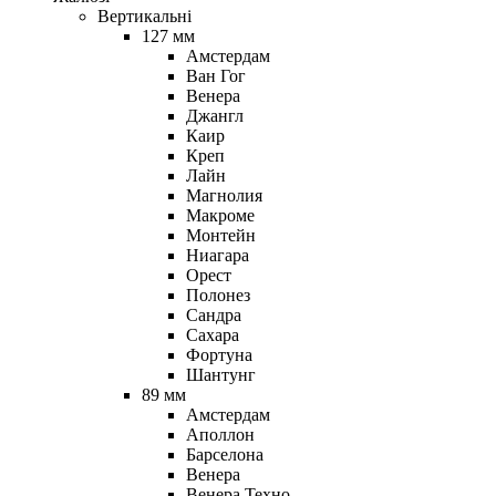
Вертикальні
127 мм
Амстердам
Ван Гог
Венера
Джангл
Каир
Креп
Лайн
Магнолия
Макроме
Монтейн
Ниагара
Орест
Полонез
Сандра
Сахара
Фортуна
Шантунг
89 мм
Амстердам
Аполлон
Барселона
Венера
Венера Техно