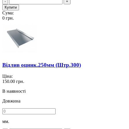
-
+
Купити
Сума:
0
грн.
Відлив оцинк.250мм (Штр.300)
Ціна:
150.00
грн.
В наявності
Довжина
мм.