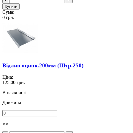
-
+
Купити
Сума:
0
грн.
Відлив оцинк.200мм (Штр.250)
Ціна:
125.00
грн.
В наявності
Довжина
мм.