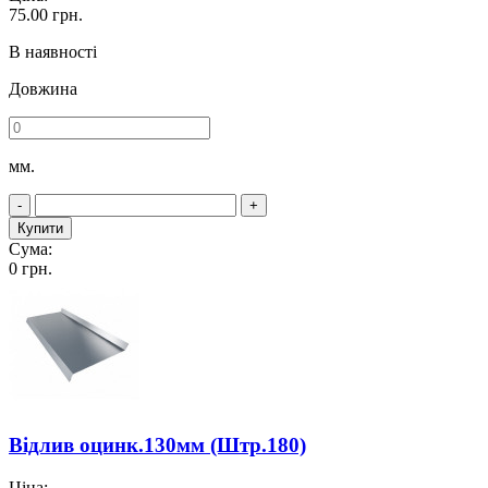
75.00
грн.
В наявності
Довжина
мм.
-
+
Купити
Сума:
0
грн.
Відлив оцинк.130мм (Штр.180)
Ціна: