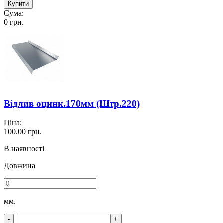
Купити
Сума:
0
грн.
Відлив оцинк.170мм (Штр.220)
Ціна:
100.00
грн.
В наявності
Довжина
мм.
-
+