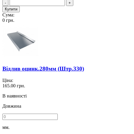
-
+
Купити
Сума:
0
грн.
Відлив оцинк.280мм (Штр.330)
Ціна:
165.00
грн.
В наявності
Довжина
мм.