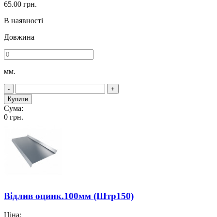
65.00
грн.
В наявності
Довжина
мм.
-
+
Купити
Сума:
0
грн.
Відлив оцинк.100мм (Штр150)
Ціна: