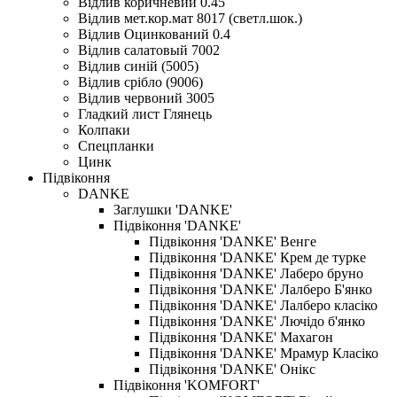
Відлив коричневий 0.45
Відлив мет.кор.мат 8017 (светл.шок.)
Відлив Оцинкований 0.4
Відлив салатовый 7002
Відлив синій (5005)
Відлив срібло (9006)
Відлив червоний 3005
Гладкий лист Глянець
Колпаки
Спецпланки
Цинк
Підвіконня
DANKE
Заглушки 'DANKE'
Підвіконня 'DANKE'
Підвіконня 'DANKE' Венге
Підвіконня 'DANKE' Крем де турке
Підвіконня 'DANKE' Лаберо бруно
Підвіконня 'DANKE' Лалберо Б'янко
Підвіконня 'DANKE' Лалберо класіко
Підвіконня 'DANKE' Лючідо б'янко
Підвіконня 'DANKE' Махагон
Підвіконня 'DANKE' Мрамур Класіко
Підвіконня 'DANKE' Онікс
Підвіконня 'KOMFORT'