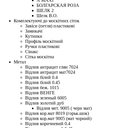
А MAXI
БОЛГАРСКАЯ РОЗА
ШЕЛК 2
Шелк В.О.
Комплектуючі до москітних сіток
Завіси (петля) пластикові
Замикачі
Кутники
Профіль москітний
Ручки пластикові
Сінакс
Сітка москітна
Метал
Відлив антрацит глян 7024
Відлив антрацит мат7024
Відлив білий 0.4
Відлив білий 0.45
Відлив беж. 1015
Відлив ВЕНГЕ
Відлив зеленый 6005
Відлив золотий дуб
Відлив мет. 9005 ( черн мат)
Відлив кор.мат 8019 (горьк.шок)
Відлив кор.мат 9005 (мат чорний)
Відлив коричневий 0.4