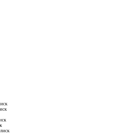
лиск
лиск
иск
к
блиск