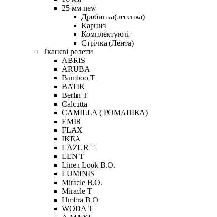
25 мм new
Дробинка(лесенка)
Карниз
Комплектуючі
Стрічка (Лента)
Тканеві ролети
ABRIS
ARUBA
Bamboo T
BATIK
Berlin Т
Calcutta
CAMILLA ( РОМАШКА)
EMIR
FLAX
IKEA
LAZUR T
LEN T
Linen Look B.O.
LUMINIS
Miracle B.O.
Miracle Т
Umbra B.O
WODA T