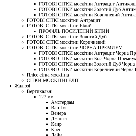
ГОТОВІ СІТКИ москітни Антрацит Антикош
ГОТОВІ СІТКИ москітни Золотий Дуб Анти
ГОТОВІ СІТКИ москітни Коричневий Антик
ГОТОВІ СІТКІ москітни Антрацит
ГОТОВІ СІТКІ москітни Білий
ПРОФІЛЬ ПОСИЛЕНИЙ БІЛИЙ
ГОТОВІ СІТКІ москітни Золотий Дуб
ГОТОВІ СІТКІ москітни Коричневий
ГОТОВІ СІТКІ москітни ЧОРНА ПРЕМИУМ
ГОТОВІ СІТКИ москітни Антрацит Чорна П
ГОТОВІ СІТКИ москітни Біла Чорна Премиу
ГОТОВІ СІТКИ москітни Золотий Дуб Чорна
ГОТОВІ СІТКИ москітни Коричневий Черна
Плісе сітка москітна
СІТКИ МОСКІТНІ ЕЛІТ
Жалюзі
Вертикальні
127 мм
Амстердам
Ван Гог
Венера
Джангл
Каир
Креп
Лайн