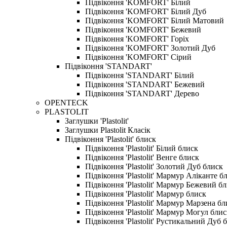
Підвіконня 'KOMFORT' Білий
Підвіконня 'KOMFORT' Білий Дуб
Підвіконня 'KOMFORT' Білий Матовий
Підвіконня 'KOMFORT' Бежевий
Підвіконня 'KOMFORT' Горіх
Підвіконня 'KOMFORT' Золотий Дуб
Підвіконня 'KOMFORT' Сірий
Підвіконня 'STANDART'
Підвіконня 'STANDART' Білий
Підвіконня 'STANDART' Бежевий
Підвіконня 'STANDART' Дерево
OPENTECK
PLASTOLIT
Заглушки 'Plastolit'
Заглушки Plastolit Класік
Підвіконня 'Plastolit' блиск
Підвіконня 'Plastolit' Білий блиск
Підвіконня 'Plastolit' Венге блиск
Підвіконня 'Plastolit' Золотий Дуб блиск
Підвіконня 'Plastolit' Мармур Аліканте б
Підвіконня 'Plastolit' Мармур Бежевий б
Підвіконня 'Plastolit' Мармур блиск
Підвіконня 'Plastolit' Мармур Марзена бл
Підвіконня 'Plastolit' Мармур Могул блис
Підвіконня 'Plastolit' Рустикальний Дуб 