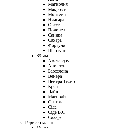
Магнолия
Макроме
Монтейн
Ниагара
Орест
Полонез
Сандра
Сахара
Фортуна
Шантунг
89 мм
Амстердам
Аполлон
Барселона
Венера
Венера Техно
Креп
Лайн
Магнолія
Оптима
Сіде
Сіде В.О.
Сахара
Горизонтальні
16 мм