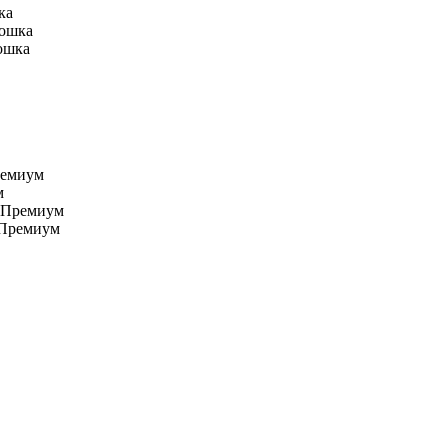
ка
кошка
ошка
ремиум
м
 Премиум
 Премиум